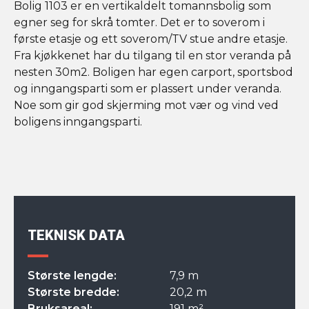
Bolig 1103 er en vertikaldelt tomannsbolig som
egner seg for skrå tomter. Det er to soverom i
første etasje og ett soverom/TV stue andre etasje.
Fra kjøkkenet har du tilgang til en stor veranda på
nesten 30m2. Boligen har egen carport, sportsbod
og inngangsparti som er plassert under veranda.
Noe som gir god skjerming mot vær og vind ved
boligens inngangsparti.
TEKNISK DATA
Største lengde:
7,9 m
Største bredde:
20,2 m
Bruksareal:
191 m²