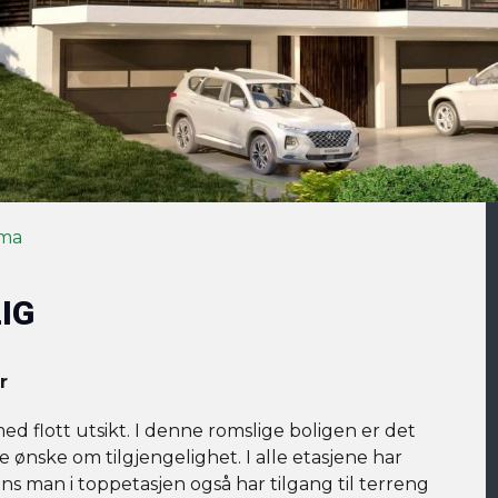
ema
IG
r
ed flott utsikt. I denne romslige boligen er det
lle ønske om tilgjengelighet. I alle etasjene har
s man i toppetasjen også har tilgang til terreng