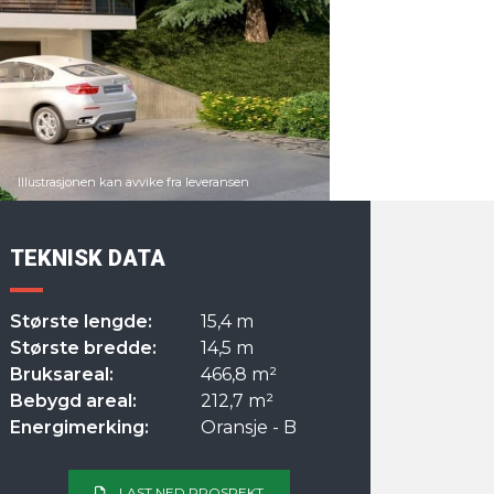
TEKNISK DATA
Største lengde:
15,4 m
Største bredde:
14,5 m
Bruksareal:
466,8 m²
Bebygd areal:
212,7 m²
Energimerking:
Oransje - B
LAST NED PROSPEKT