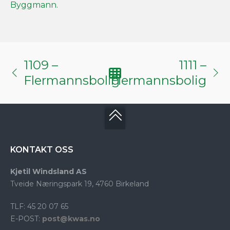
Byggmann.
1109 –
1111 –
Flermannsbolig
Flermannsbolig
KONTAKT OSS
Kjetil Windsland AS
Tveide Næringspark 19, 4760 Birkeland
TLF: 45 20 07 65
E-POST:
post@kwas.no