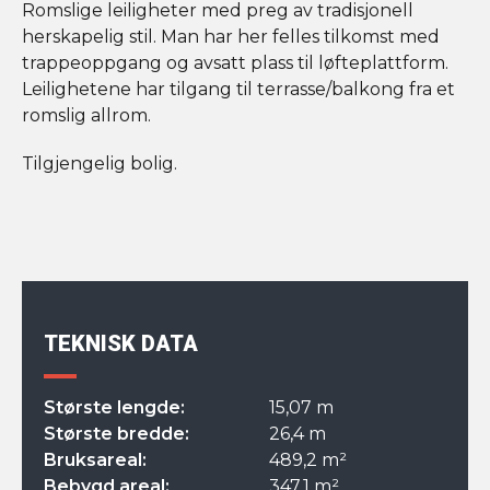
Romslige leiligheter med preg av tradisjonell
herskapelig stil. Man har her felles tilkomst med
trappeoppgang og avsatt plass til løfteplattform.
Leilighetene har tilgang til terrasse/balkong fra et
romslig allrom.
Tilgjengelig bolig.
TEKNISK DATA
Største lengde:
15,07 m
Største bredde:
26,4 m
Bruksareal:
489,2 m²
Bebygd areal:
347,1 m²