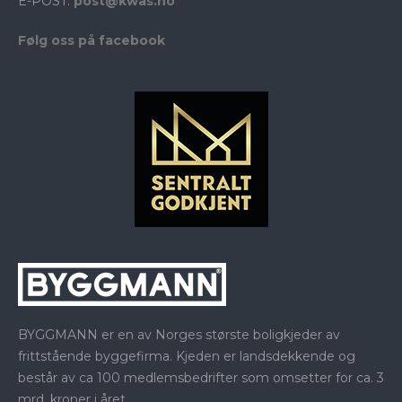
E-POST:
post@kwas.no
Følg oss på facebook
BYGGMANN er en av Norges største boligkjeder av
frittstående byggefirma. Kjeden er landsdekkende og
består av ca 100 medlemsbedrifter som omsetter for ca. 3
mrd. kroner i året.