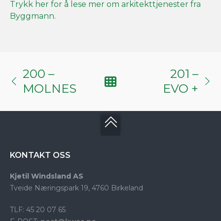
Trykk her for å lese mer om arkitekttjenester fra
Byggmann.
200 –
201 –
MOLNES
EVO +
KONTAKT OSS
Kjetil Windsland AS
Tveide Næringspark 19, 4760 Birkeland
TLF: 45 20 07 65