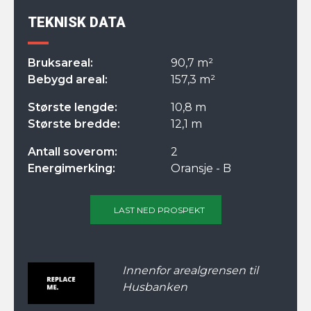
TEKNISK DATA
Bruksareal:
90,7 m²
Bebygd areal:
157,3 m²
Største lengde:
10,8 m
Største bredde:
12,1 m
Antall soverom:
2
Energimerking:
Oransje - B
LAST NED PROSPEKT
Innenfor arealgrensen til
Husbanken