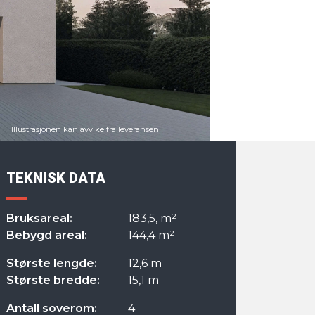
TEKNISK DATA
Bruksareal:
183,5, m²
Bebygd areal:
144,4 m²
Største lengde:
12,6 m
Største bredde:
15,1 m
Antall soverom:
4