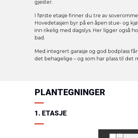
gjester.
I første etasje finner du tre av soveromme
Hovedetasjen byr på en åpen stue- og kjø
inn rikelig med dagslys. Her ligger ogs
bad.
Med integrert garasje og god bodplass få
det behagelige – og som har plass til det 
PLANTEGNINGER
1. ETASJE