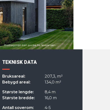
TEKNISK DATA
Bruksareal:
207,3, m²
Bebygd areal:
134,0 m²
Største lengde:
8,4 m
Største bredde:
16,0 m
Antall soverom:
4-5