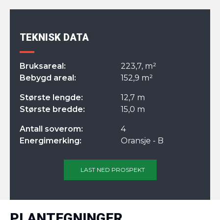
TEKNISK DATA
Bruksareal:
223,7, m²
Bebygd areal:
152,9 m²
Største lengde:
12,7 m
Største bredde:
15,0 m
Antall soverom:
4
Energimerking:
Oransje - B
LAST NED PROSPEKT
PLANTEGNINGER