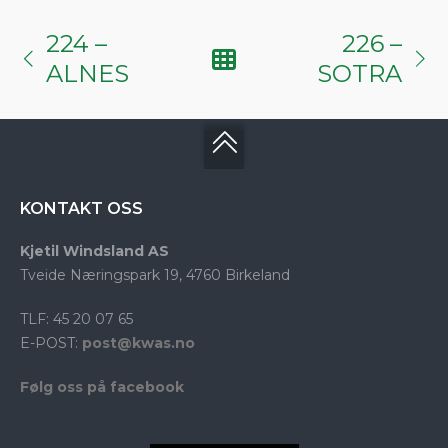
224 –
226 –
ALNES
SOTRA
KONTAKT OSS
Kjetil Windsland AS
Tveide Næringspark 19, 4760 Birkeland
TLF: 45 20 07 65
E-POST:
post@kwas.no
Følg oss på facebook